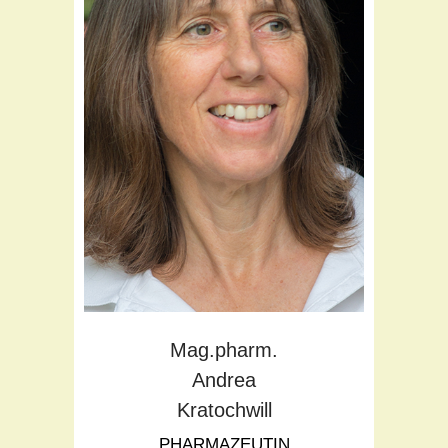
Teil des Flora Teams seit:
1999
Schwerpunkte:
Alternativmedizin
Bachblüten
Homöopathie
Tiergesundheit
Mag.pharm.
Andrea
Kratochwill
PHARMAZEUTIN