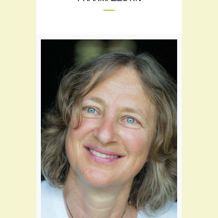
Teil des Flora Teams seit:
2002
Schwerpunkte:
Klassische Pharmazie
Medizinische Hautpflege
Nahrungsergänzung
Sportmedizin