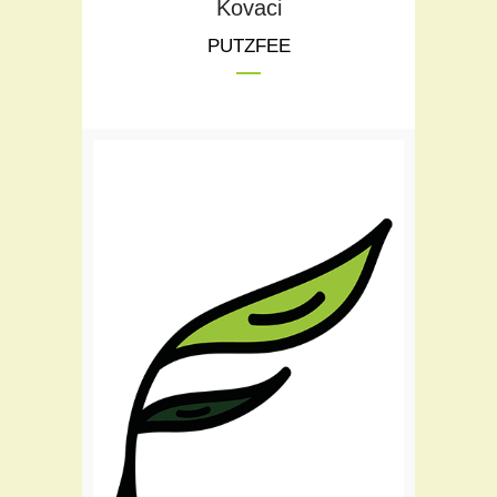
Kovaci
PUTZFEE
Teil des Flora Teams seit:
2020
Raumpflege
Reinigung Berufskleidung