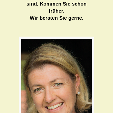
sind. Kommen Sie schon
früher.
Wir beraten Sie gerne.
Teil des Flora Teams seit:
2009
Schwerpunkte:
Pflanzliche Arzneimittel
Heilkräuterkunde
Kindergesundheit
Tiergesundheit
Radioapothekerin