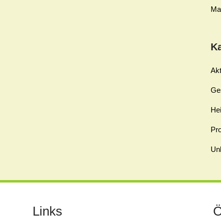
Ma
K
Akt
Ge
Hei
Pro
Unk
Links
Ö