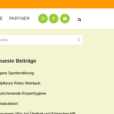
TE
PARTNER
ueste Beiträge
gane Sporternährung
lpflanze Rotes Weinlaub
utschonende Körperhygiene
natsaktion!
wanger: Was bei Übelkeit und Erbrechen hilft