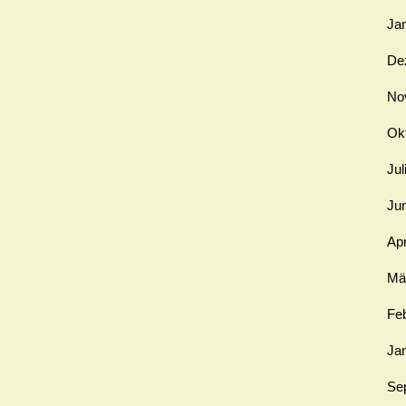
Ja
De
No
Ok
Jul
Ju
Apr
Mä
Fe
Ja
Se