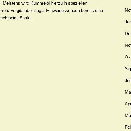
. Meistens wird Kümmelöl hierzu in speziellen
No
men. Es gibt aber sogar Hinweise wonach bereits eine
eich sein könnte.
Ja
De
No
Ok
Se
Jul
Ma
Apr
Mä
Fe