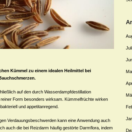
Ar
Au
Jul
Ju
chen Kümmel zu einem idealen Heilmittel bei
Ma
Bauchschmerzen.
Apr
ießlich auf den durch Wasserdampfdestillation
Mä
in reiner Form besonders wirksam. Kümmelfrüchte wirken
bakteriell und appetitanregend.
Fe
Ja
i­gen Verdauungsbeschwerden kann eine Anwendung auch
ch auch die bei Reizdarm häufig gestörte Darmflora, indem
De