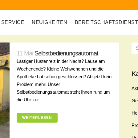
SERVICE
NEUIGKEITEN
BEREITSCHAFTSDIENS
11 Mai
Selbstbedienungsautomat
Lästiger Hustenreiz in der Nacht? Läuse am
Wochenende? Kleine Wehwehchen und die
K
Apotheke hat schon geschlossen? Ab jetzt kein
Problem mehr! Unser
Akt
Selbstbedienungsautomat steht Ihnen rund um
die Uhr zur...
Ge
Hei
WEITERLESEN
Pro
Unk