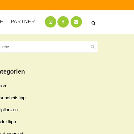
TE
PARTNER
ategorien
ion
sundheitstipp
lpflanzen
dukttipp
ategorisiert