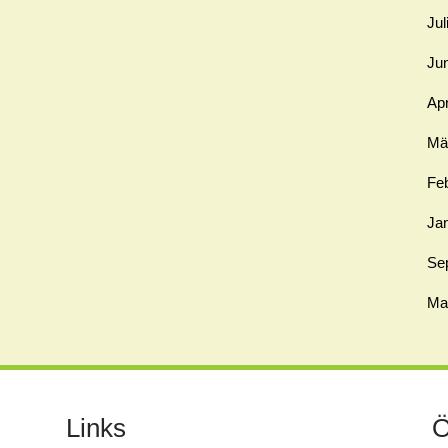
Jul
Ju
Apr
Mä
Fe
Ja
Se
Ma
Links
Ö