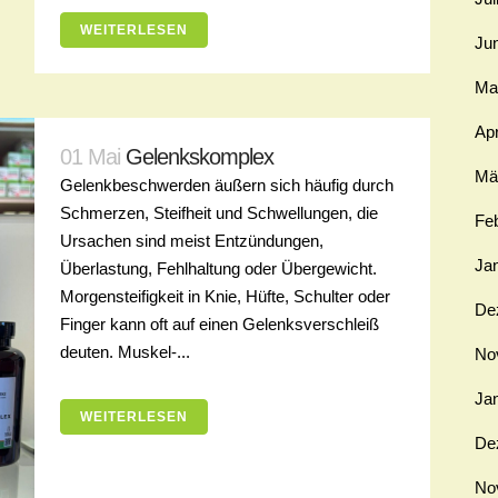
WEITERLESEN
Ju
Ma
Apr
01 Mai
Gelenkskomplex
Mä
Gelenkbeschwerden äußern sich häufig durch
Schmerzen, Steifheit und Schwellungen, die
Fe
Ursachen sind meist Entzündungen,
Ja
Überlastung, Fehlhaltung oder Übergewicht.
Morgensteifigkeit in Knie, Hüfte, Schulter oder
De
Finger kann oft auf einen Gelenksverschleiß
deuten. Muskel-...
No
Ja
WEITERLESEN
De
No