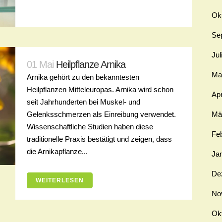
Ok
Se
Jul
01 Mai
Heilpflanze Arnika
Ma
Arnika gehört zu den bekanntesten
Heilpflanzen Mitteleuropas. Arnika wird schon
Apr
seit Jahrhunderten bei Muskel- und
Mä
Gelenksschmerzen als Einreibung verwendet.
Wissenschaftliche Studien haben diese
Fe
traditionelle Praxis bestätigt und zeigen, dass
die Arnikapflanze...
Ja
De
WEITERLESEN
No
Ok