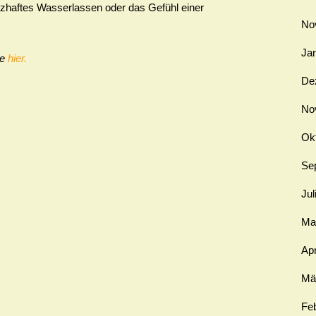
haftes Wasserlassen oder das Gefühl einer
No
Ja
ie
hier.
De
No
Ok
Se
Jul
Ma
Apr
Mä
Fe