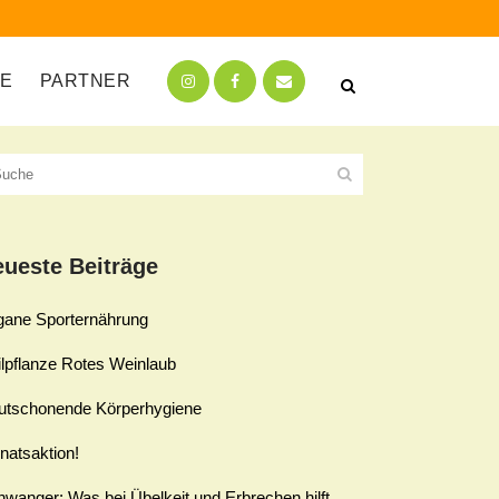
TE
PARTNER
ueste Beiträge
gane Sporternährung
lpflanze Rotes Weinlaub
utschonende Körperhygiene
natsaktion!
wanger: Was bei Übelkeit und Erbrechen hilft