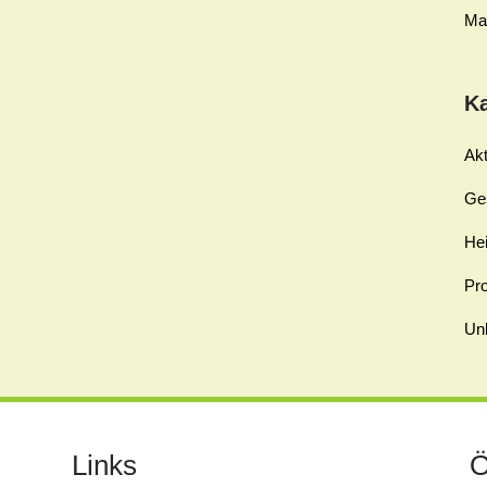
Ma
K
Akt
Ge
Hei
Pro
Unk
Links
Ö