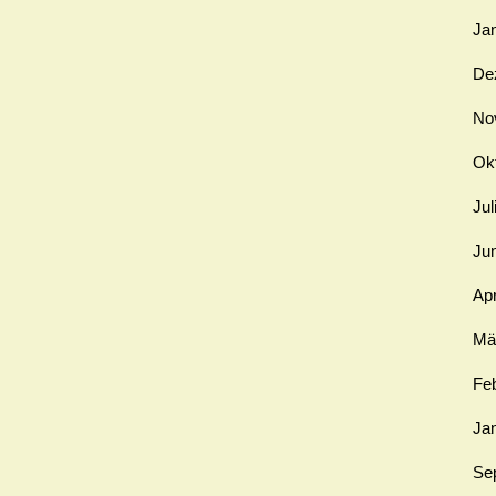
Ja
De
No
Ok
Jul
Ju
Apr
Mä
Fe
Ja
Se