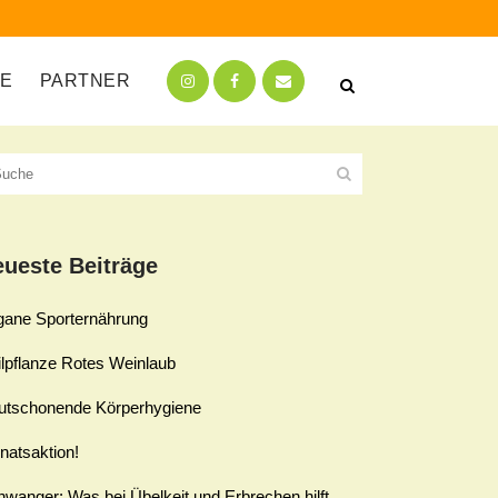
TE
PARTNER
ueste Beiträge
gane Sporternährung
lpflanze Rotes Weinlaub
utschonende Körperhygiene
natsaktion!
wanger: Was bei Übelkeit und Erbrechen hilft