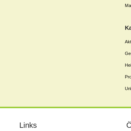
Ma
K
Akt
Ge
Hei
Pro
Unk
Links
Ö