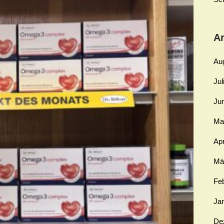
Ar
Au
Jul
Ju
Ma
Apr
Mä
Fe
Ja
De