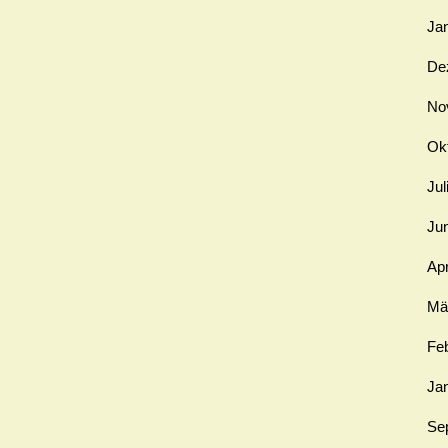
Ja
De
No
Ok
Jul
Ju
Apr
Mä
Fe
Ja
Se