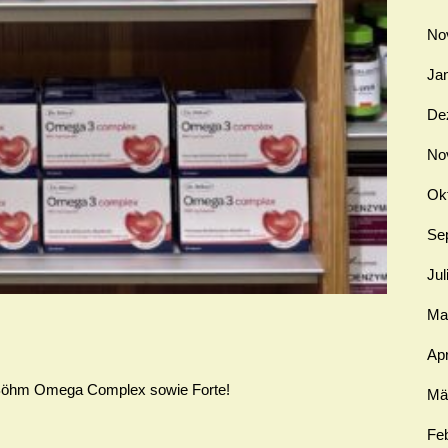
No
Ja
De
No
Ok
Se
Jul
Ma
Apr
 Böhm Omega Complex sowie Forte!
Mä
Fe