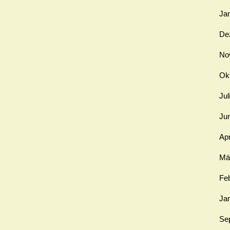
Ja
De
No
Ok
Jul
Ju
Apr
Mä
Fe
Ja
Se