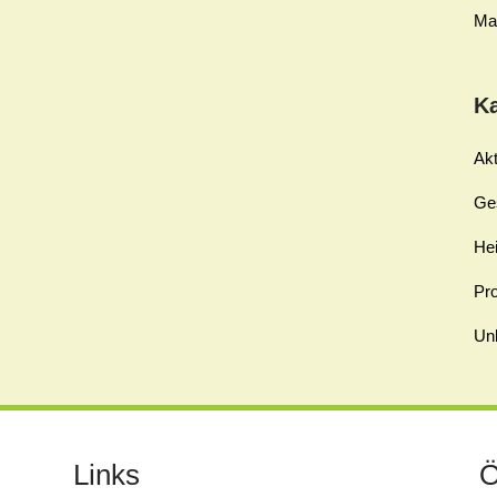
Ma
K
Akt
Ge
Hei
Pro
Unk
Links
Ö