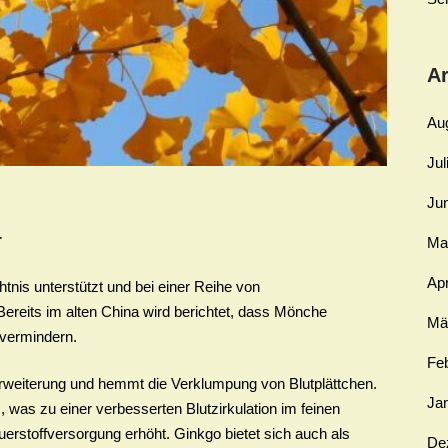
Ar
Au
Jul
Ju
r
Ma
Apr
nis unterstützt und bei einer Reihe von
ereits im alten China wird berichtet, dass Mönche
Mä
 vermindern.
Fe
erweiterung und hemmt die Verklumpung von Blutplättchen.
Ja
, was zu einer verbesserten Blutzirkulation im feinen
erstoffversorgung erhöht. Ginkgo bietet sich auch als
De