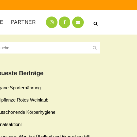
TE
PARTNER
ueste Beiträge
gane Sporternährung
lpflanze Rotes Weinlaub
utschonende Körperhygiene
natsaktion!
wanger: Was bei Übelkeit und Erbrechen hilft