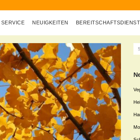
SERVICE
NEUIGKEITEN
BEREITSCHAFTSDIENS
Ne
Ve
Hei
Ha
Mo
Sch